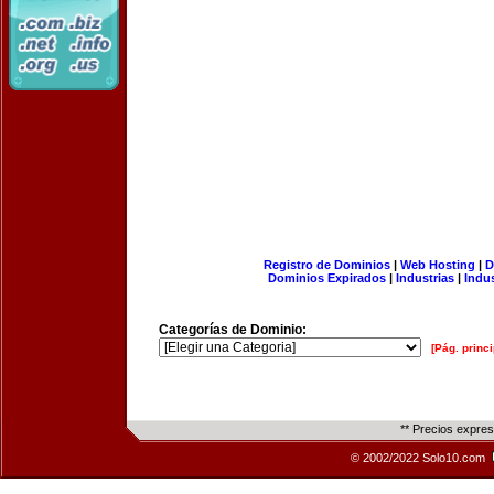
Registro de Dominios
|
Web Hosting
|
D
Dominios Expirados
|
Industrias
|
Indu
Categorías de Dominio:
[Pág. princi
** Precios expre
© 2002/2022 Solo10.com