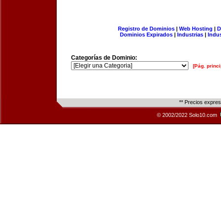
Registro de Dominios
|
Web Hosting
|
D
Dominios Expirados
|
Industrias
|
Indu
Categorías de Dominio:
[Pág. princi
** Precios expre
© 2002/2022 Solo10.com