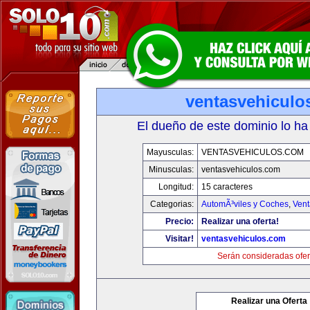
ventasvehiculo
El dueño de este dominio lo ha
Mayusculas:
VENTASVEHICULOS.COM
Minusculas:
ventasvehiculos.com
Longitud:
15 caracteres
Categorias:
AutomÃ³viles y Coches
,
Vent
Precio:
Realizar una oferta!
Visitar!
ventasvehiculos.com
Serán consideradas ofer
Realizar una Oferta