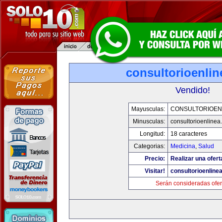
consultorioenli
Vendido!
Mayusculas:
CONSULTORIOEN
Minusculas:
consultorioenlinea
Longitud:
18 caracteres
Categorias:
Medicina
,
Salud
Precio:
Realizar una ofert
Visitar!
consultorioenline
Serán consideradas ofer