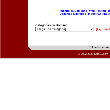
Registro de Dominios
|
Web Hosting
|
D
Dominios Expirados
|
Industrias
|
Indu
Categorías de Dominio:
[Pág. princi
** Precios expre
© 2002/2022 Solo10.com