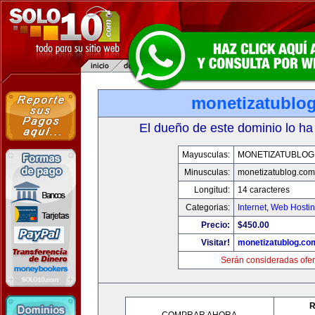
monetizatublo
El dueño de este dominio lo ha
Mayusculas:
MONETIZATUBLOG
Minusculas:
monetizatublog.com
Longitud:
14 caracteres
Categorias:
Internet
,
Web Hostin
Precio:
$450.00
Visitar!
monetizatublog.co
Serán consideradas ofer
R