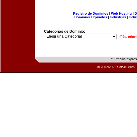
Registro de Dominios
|
Web Hosting
|
D
Dominios Expirados
|
Industrias
|
Indu
Categorías de Dominio:
[Pág. princi
** Precios expre
© 2002/2022 Solo10.com