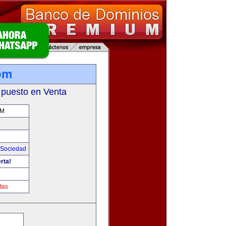
om
 puesto en Venta
OM
Sociedad
rta!
tas