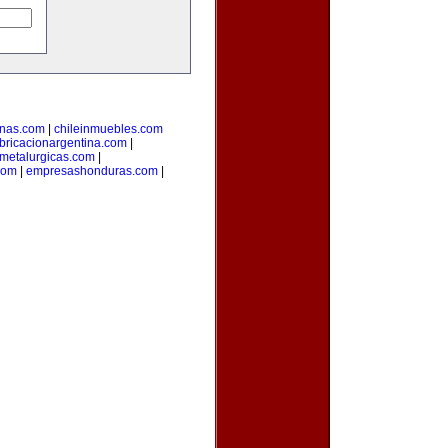
inas.com
|
chileinmuebles.com
bricacionargentina.com
|
smetalurgicas.com
|
com
|
empresashonduras.com
|