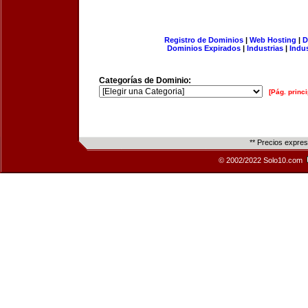
Registro de Dominios
|
Web Hosting
|
D
Dominios Expirados
|
Industrias
|
Indu
Categorías de Dominio:
[Pág. princi
** Precios expre
© 2002/2022 Solo10.com