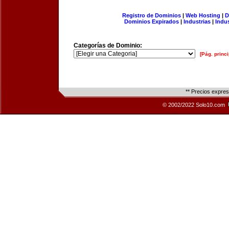
Registro de Dominios
|
Web Hosting
|
D
Dominios Expirados
|
Industrias
|
Indu
Categorías de Dominio:
[Pág. princi
** Precios expre
© 2002/2022 Solo10.com