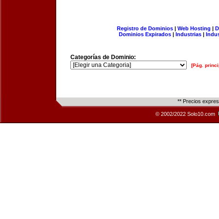
Registro de Dominios
|
Web Hosting
|
D
Dominios Expirados
|
Industrias
|
Indu
Categorías de Dominio:
[Pág. princi
** Precios expre
© 2002/2022 Solo10.com