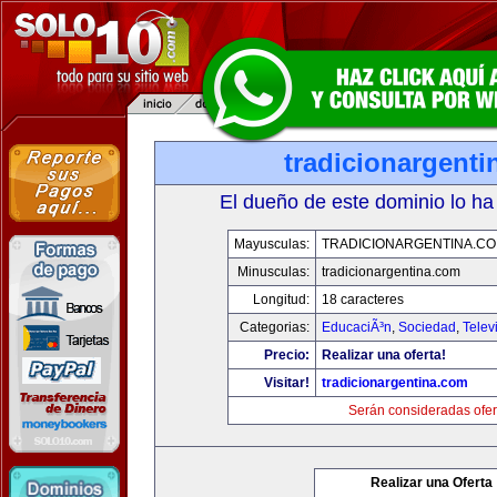
tradicionargent
El dueño de este dominio lo ha
Mayusculas:
TRADICIONARGENTINA.C
Minusculas:
tradicionargentina.com
Longitud:
18 caracteres
Categorias:
EducaciÃ³n
,
Sociedad
,
Telev
Precio:
Realizar una oferta!
Visitar!
tradicionargentina.com
Serán consideradas ofer
Realizar una Oferta