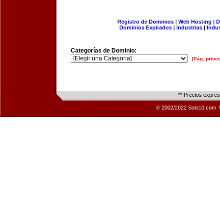
Registro de Dominios
|
Web Hosting
|
D
Dominios Expirados
|
Industrias
|
Indu
Categorías de Dominio:
[Pág. princi
** Precios expre
© 2002/2022 Solo10.com