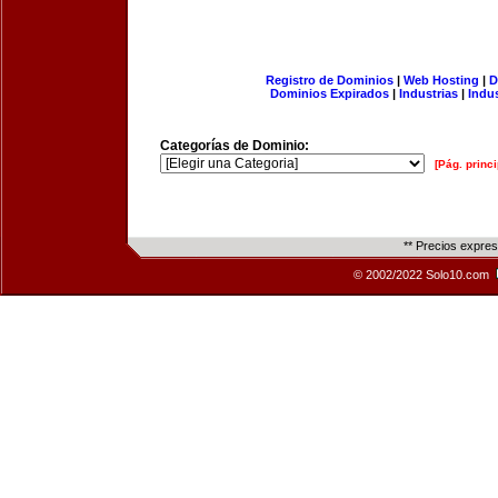
Registro de Dominios
|
Web Hosting
|
D
Dominios Expirados
|
Industrias
|
Indu
Categorías de Dominio:
[Pág. princi
** Precios expre
© 2002/2022 Solo10.com