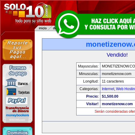
monetizenow
Vendido!
Mayusculas:
MONETIZENOW.C
Minusculas:
monetizenow.com
Longitud:
11 caracteres
Categorias:
Internet
,
Web Hostin
Precio:
$1,500.00
Visitar!
monetizenow.com
Serán consideradas ofer