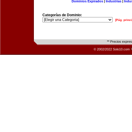
Dominios Expirados
|
Industrias
|
Indu
Categorías de Dominio:
[Pág. princi
** Precios expre
© 2002/2022 Solo10.com