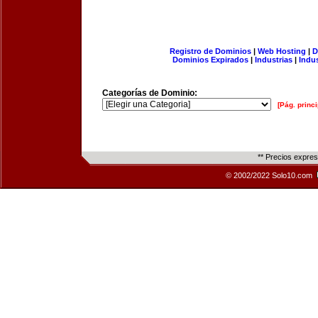
Registro de Dominios
|
Web Hosting
|
D
Dominios Expirados
|
Industrias
|
Indu
Categorías de Dominio:
[Pág. princi
** Precios expre
© 2002/2022 Solo10.com