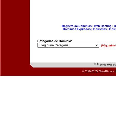
Registro de Dominios
|
Web Hosting
|
D
Dominios Expirados
|
Industrias
|
Indu
Categorías de Dominio:
[Pág. princi
** Precios expre
© 2002/2022 Solo10.com