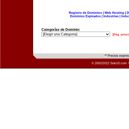
Registro de Dominios
|
Web Hosting
|
D
Dominios Expirados
|
Industrias
|
Indu
Categorías de Dominio:
[Pág. princi
** Precios expre
© 2002/2022 Solo10.com