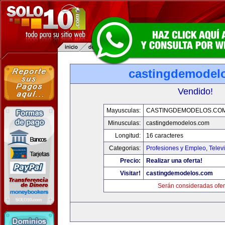
castingdemodel
Vendido!
Mayusculas:
CASTINGDEMODELOS.CO
Minusculas:
castingdemodelos.com
Longitud:
16 caracteres
Categorias:
Profesiones y Empleo
,
Telev
Precio:
Realizar una oferta!
Visitar!
castingdemodelos.com
Serán consideradas ofer