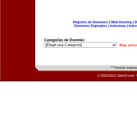
Registro de Dominios
|
Web Hosting
|
D
Dominios Expirados
|
Industrias
|
Indu
Categorías de Dominio:
[Pág. princi
** Precios expre
© 2002/2022 Solo10.com