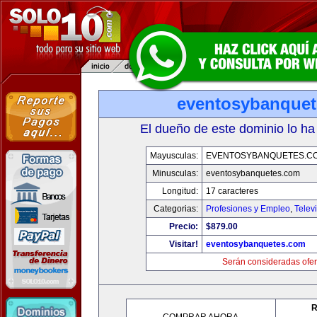
eventosybanque
El dueño de este dominio lo ha
Mayusculas:
EVENTOSYBANQUETES.C
Minusculas:
eventosybanquetes.com
Longitud:
17 caracteres
Categorias:
Profesiones y Empleo
,
Telev
Precio:
$879.00
Visitar!
eventosybanquetes.com
Serán consideradas ofer
R