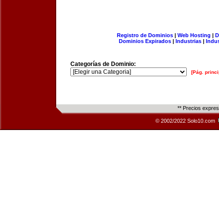
Registro de Dominios
|
Web Hosting
|
D
Dominios Expirados
|
Industrias
|
Indu
Categorías de Dominio:
[Pág. princi
** Precios expre
© 2002/2022 Solo10.com