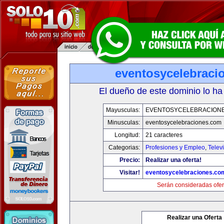
eventosycelebraci
El dueño de este dominio lo ha
Mayusculas:
EVENTOSYCELEBRACION
Minusculas:
eventosycelebraciones.com
Longitud:
21 caracteres
Categorias:
Profesiones y Empleo
,
Telev
Precio:
Realizar una oferta!
Visitar!
eventosycelebraciones.co
Serán consideradas ofer
Realizar una Oferta