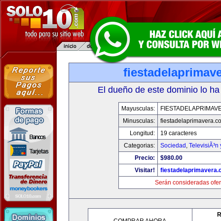
fiestadelaprimav
El dueño de este dominio lo ha
Mayusculas:
FIESTADELAPRIMAV
Minusculas:
fiestadelaprimavera.c
Longitud:
19 caracteres
Categorias:
Sociedad
,
TelevisiÃ³n
Precio:
$980.00
Visitar!
fiestadelaprimavera
Serán consideradas ofer
R