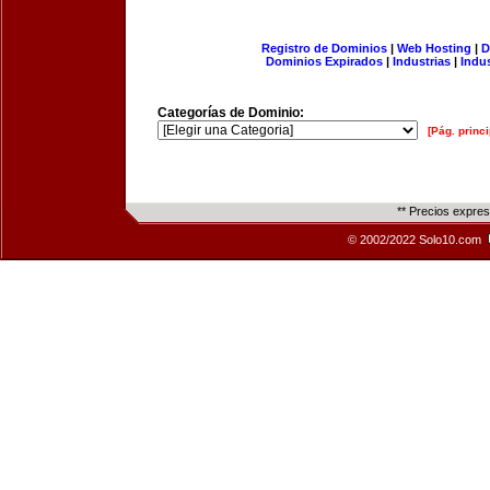
Registro de Dominios
|
Web Hosting
|
D
Dominios Expirados
|
Industrias
|
Indu
Categorías de Dominio:
[Pág. princi
** Precios expre
© 2002/2022 Solo10.com