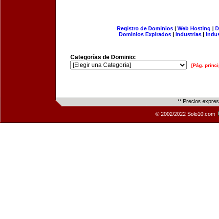
Registro de Dominios
|
Web Hosting
|
D
Dominios Expirados
|
Industrias
|
Indu
Categorías de Dominio:
[Pág. princi
** Precios expre
© 2002/2022 Solo10.com