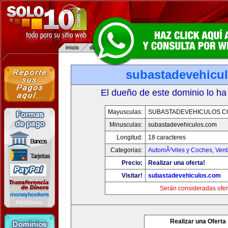
subastadevehicu
El dueño de este dominio lo ha
Mayusculas:
SUBASTADEVEHICULOS.C
Minusculas:
subastadevehiculos.com
Longitud:
18 caracteres
Categorias:
AutomÃ³viles y Coches
,
Vent
Precio:
Realizar una oferta!
Visitar!
subastadevehiculos.com
Serán consideradas ofer
Realizar una Oferta