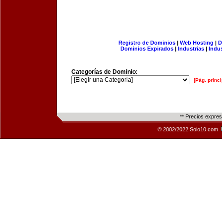
Registro de Dominios
|
Web Hosting
|
D
Dominios Expirados
|
Industrias
|
Indu
Categorías de Dominio:
[Pág. princi
** Precios expre
© 2002/2022 Solo10.com