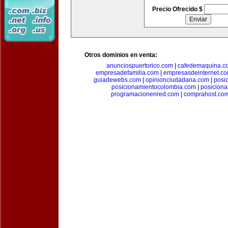
Precio Ofrecido $
Otros dominios en venta:
anunciospuertorico.com
|
cafedemaquina.c
empresadefamilia.com
|
empresasdeinternet.c
guiadewebs.com
|
opinionciudadana.com
|
posi
posicionamientocolombia.com
|
posicion
programacionenred.com
|
comprahost.co