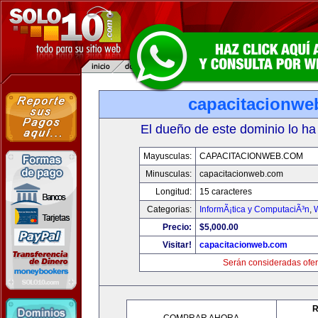
capacitacionwe
El dueño de este dominio lo ha
Mayusculas:
CAPACITACIONWEB.COM
Minusculas:
capacitacionweb.com
Longitud:
15 caracteres
Categorias:
InformÃ¡tica y ComputaciÃ³n
,
Precio:
$5,000.00
Visitar!
capacitacionweb.com
Serán consideradas ofer
R