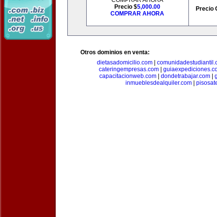
COMPRAR AHORA
Precio $
5,000.00
Precio 
COMPRAR AHORA
Otros dominios en venta:
dietasadomicilio.com
|
comunidadestudiantil
cateringempresas.com
|
guiaexpediciones.c
capacitacionweb.com
|
dondetrabajar.com
|
inmueblesdealquiler.com
|
pisosat