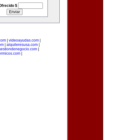
Ofrecido $
.com
|
videoayudas.com
|
om
|
alquileresusa.com
|
gestiondenegocio.com
|
ermicos.com
|