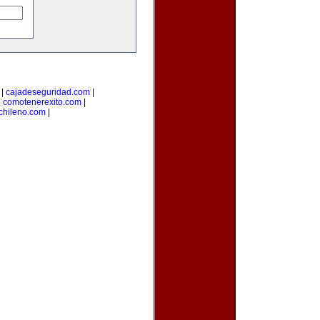
|
cajadeseguridad.com
|
|
comotenerexito.com
|
chileno.com
|