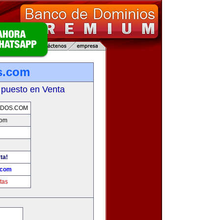
os.com
 puesto en Venta
ADOS.COM
com
ta!
.com
tas