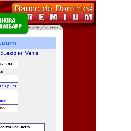
s.com
 puesto en Venta
OS.COM
com
ectÃ¡culos
.com
tas
ealizar una Oferta