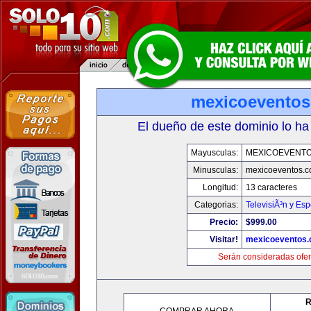
mexicoevento
El dueño de este dominio lo ha
Mayusculas:
MEXICOEVENT
Minusculas:
mexicoeventos.
Longitud:
13 caracteres
Categorias:
TelevisiÃ³n y Esp
Precio:
$999.00
Visitar!
mexicoeventos
Serán consideradas ofer
R