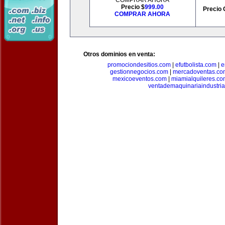
COMPRAR AHORA
Precio $
999.00
Precio 
COMPRAR AHORA
Otros dominios en venta:
promociondesitios.com
|
efutbolista.com
|
e
gestionnegocios.com
|
mercadoventas.co
mexicoeventos.com
|
miamialquileres.c
ventademaquinariaindustria