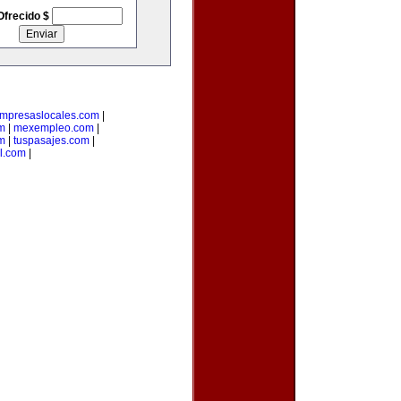
Ofrecido $
mpresaslocales.com
|
m
|
mexempleo.com
|
om
|
tuspasajes.com
|
l.com
|