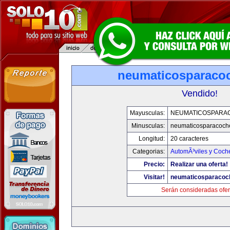
neumaticosparaco
Vendido!
Mayusculas:
NEUMATICOSPARA
Minusculas:
neumaticosparacoch
Longitud:
20 caracteres
Categorias:
AutomÃ³viles y Coch
Precio:
Realizar una oferta!
Visitar!
neumaticosparacoc
Serán consideradas ofer