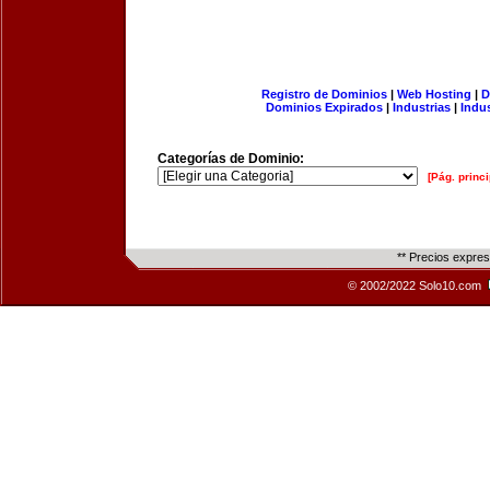
Registro de Dominios
|
Web Hosting
|
D
Dominios Expirados
|
Industrias
|
Indu
Categorías de Dominio:
[Pág. princi
** Precios expre
© 2002/2022 Solo10.com