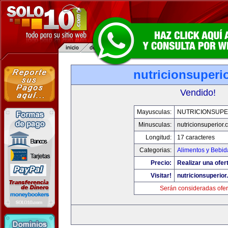
nutricionsuperi
Vendido!
Mayusculas:
NUTRICIONSUPE
Minusculas:
nutricionsuperior
Longitud:
17 caracteres
Categorias:
Alimentos y Bebid
Precio:
Realizar una ofer
Visitar!
nutricionsuperio
Serán consideradas ofer