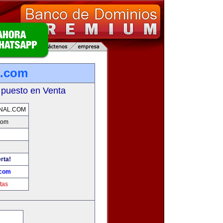
l.com
 puesto en Venta
NAL.COM
com
rta!
.com
tas