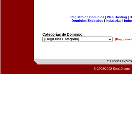
Registro de Dominios
|
Web Hosting
|
D
Dominios Expirados
|
Industrias
|
Indu
Categorías de Dominio:
[Pág. princi
** Precios expre
© 2002/2022 Solo10.com