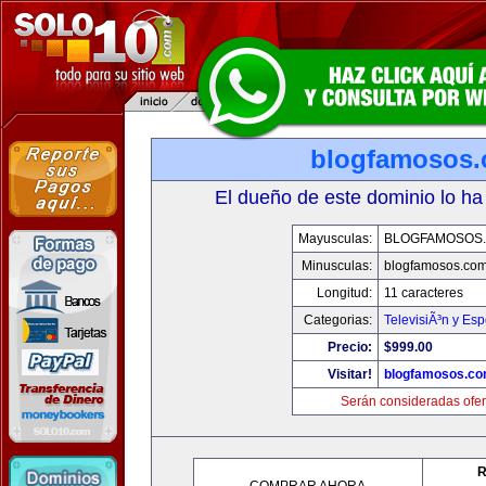
blogfamosos
El dueño de este dominio lo ha
Mayusculas:
BLOGFAMOSOS
Minusculas:
blogfamosos.co
Longitud:
11 caracteres
Categorias:
TelevisiÃ³n y Esp
Precio:
$999.00
Visitar!
blogfamosos.c
Serán consideradas ofer
R