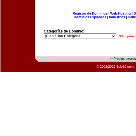
Registro de Dominios
|
Web Hosting
|
D
Dominios Expirados
|
Industrias
|
Indu
Categorías de Dominio:
[Pág. princi
** Precios expre
© 2002/2022 Solo10.com