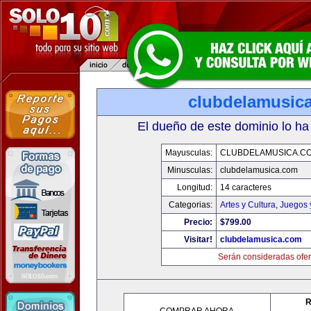
clubdelamusic
El dueño de este dominio lo ha
Mayusculas:
CLUBDELAMUSICA.C
Minusculas:
clubdelamusica.com
Longitud:
14 caracteres
Categorias:
Artes y Cultura
,
Juegos 
Precio:
$799.00
Visitar!
clubdelamusica.com
Serán consideradas ofer
R