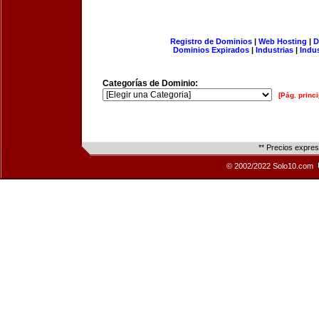
Registro de Dominios
|
Web Hosting
|
D
Dominios Expirados
|
Industrias
|
Indu
Categorías de Dominio:
[Pág. princi
** Precios expre
© 2002/2022 Solo10.com