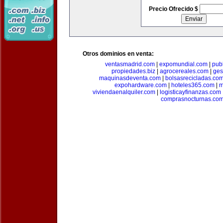
Precio Ofrecido $
Otros dominios en venta:
ventasmadrid.com
|
expomundial.com
|
pub
propiedades.biz
|
agrocereales.com
|
ges
maquinasdeventa.com
|
bolsasrecicladas.co
expohardware.com
|
hoteles365.com
|
m
viviendaenalquiler.com
|
logisticayfinanzas.com
comprasnocturnas.co