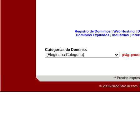
Registro de Dominios
|
Web Hosting
|
D
Dominios Expirados
|
Industrias
|
Indu
Categorías de Dominio:
[Pág. princi
** Precios expre
© 2002/2022 Solo10.com