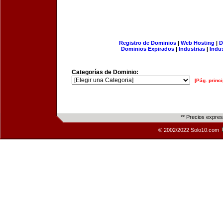
Registro de Dominios
|
Web Hosting
|
D
Dominios Expirados
|
Industrias
|
Indu
Categorías de Dominio:
[Pág. princi
** Precios expre
© 2002/2022 Solo10.com