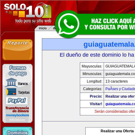
guiaguatemal
El dueño de este dominio lo ha
Mayusculas:
GUIAGUATEMAL
Minusculas:
guiaguatemala.c
Longitud:
13 caracteres
Categorias:
PaÃ­ses y Ciudad
Precio:
Realizar una ofer
Visitar!
guiaguatemala.
Serán consideradas ofer
Realizar una Oferta