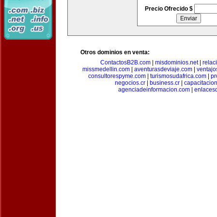
Precio Ofrecido $
Otros dominios en venta:
ContactosB2B.com
|
misdominios.net
|
rela
missmedellin.com
|
aventurasdeviaje.com
|
ventaj
consultorespyme.com
|
turismosudafrica.com
|
pr
negocios.cr
|
business.cr
|
capacitaci
agenciadeinformacion.com
|
enlaces