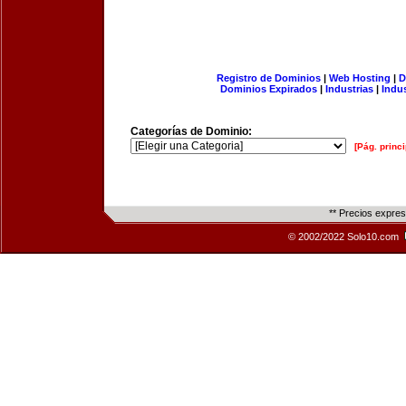
Registro de Dominios
|
Web Hosting
|
D
Dominios Expirados
|
Industrias
|
Indu
Categorías de Dominio:
[Pág. princi
** Precios expre
© 2002/2022 Solo10.com