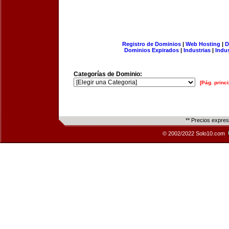
Registro de Dominios
|
Web Hosting
|
D
Dominios Expirados
|
Industrias
|
Indu
Categorías de Dominio:
[Pág. princi
** Precios expre
© 2002/2022 Solo10.com