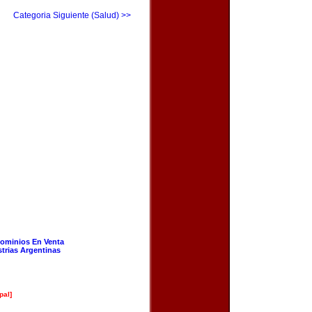
Categoria Siguiente (Salud) >>
ominios En Venta
strias Argentinas
pal]