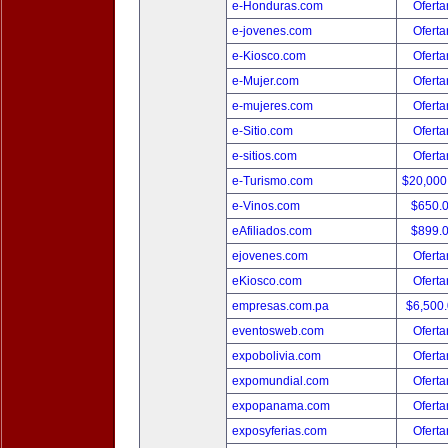
e-Honduras.com
Oferta
e-jovenes.com
Oferta
e-Kiosco.com
Oferta
e-Mujer.com
Oferta
e-mujeres.com
Oferta
e-Sitio.com
Oferta
e-sitios.com
Oferta
e-Turismo.com
$20,000
e-Vinos.com
$650.
eAfiliados.com
$899.
ejovenes.com
Oferta
eKiosco.com
Oferta
empresas.com.pa
$6,500
eventosweb.com
Oferta
expobolivia.com
Oferta
expomundial.com
Oferta
expopanama.com
Oferta
exposyferias.com
Oferta