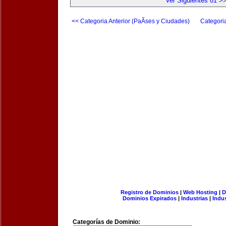
Ver Siguientes 81 >
<< Categoria Anterior (PaÃ­ses y Ciudades)
Categori
Registro de Dominios
|
Web Hosting
|
D
Dominios Expirados
|
Industrias
|
Indu
Categorías de Dominio: