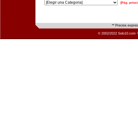
[Pág. princi
** Precios expre
© 2002/2022 Solo10.com