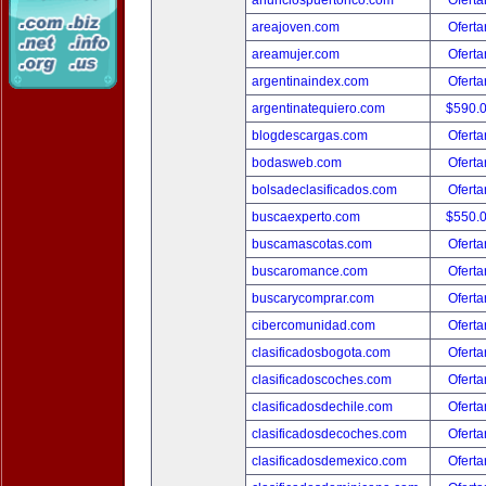
anunciospuertorico.com
Oferta
areajoven.com
Oferta
areamujer.com
Oferta
argentinaindex.com
Oferta
argentinatequiero.com
$590.
blogdescargas.com
Oferta
bodasweb.com
Oferta
bolsadeclasificados.com
Oferta
buscaexperto.com
$550.
buscamascotas.com
Oferta
buscaromance.com
Oferta
buscarycomprar.com
Oferta
cibercomunidad.com
Oferta
clasificadosbogota.com
Oferta
clasificadoscoches.com
Oferta
clasificadosdechile.com
Oferta
clasificadosdecoches.com
Oferta
clasificadosdemexico.com
Oferta