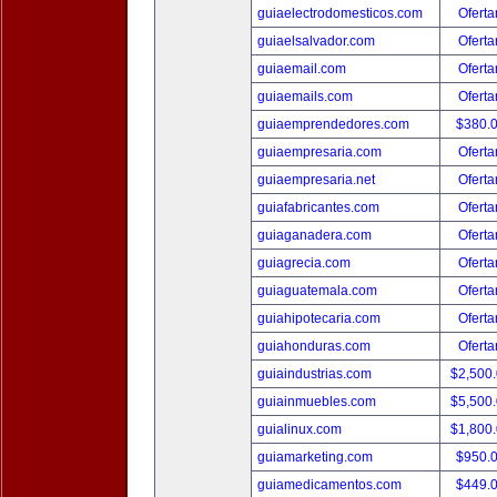
guiaelectrodomesticos.com
Oferta
guiaelsalvador.com
Oferta
guiaemail.com
Oferta
guiaemails.com
Oferta
guiaemprendedores.com
$380.
guiaempresaria.com
Oferta
guiaempresaria.net
Oferta
guiafabricantes.com
Oferta
guiaganadera.com
Oferta
guiagrecia.com
Oferta
guiaguatemala.com
Oferta
guiahipotecaria.com
Oferta
guiahonduras.com
Oferta
guiaindustrias.com
$2,500
guiainmuebles.com
$5,500
guialinux.com
$1,800
guiamarketing.com
$950.
guiamedicamentos.com
$449.