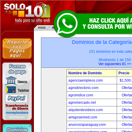
Dominios de la Categoría
231 dominios en esta categ
Mostrando 1 de 150
Ver siguientes 81 >>
Nombre de Dominio
Precio
agenciaempleos.com
$1,500
agrodirectorio.com
Oferta
agroindice.com
Oferta
agromercado.net
Oferta
alquilerdevideos.com
Oferta
amigosenred.com
Oferta
anunciosparaguay.com
Oferta